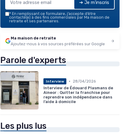
➔ Je m'inscris
*
En remplissant ce formulaire, j’accepte d’être
contacté(e) à des fins commerciales par Ma maison de
retraite et ses partenaires.
Ma maison de retraite
Ajoutez-nous à vos sources préférées sur Google
Parole d'experts
•
28/04/2026
Interview
Interview de Édouard Plasmans de
Aineor : Quitter la franchise pour
reprendre son indépendance dans
l’aide à domicile
Les plus lus