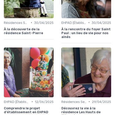
•
•
Résidences Services Seniors
30/04/2025
EHPAD (Établissements d'Hébergement pour Personnes Âgées Dépendantes)
30/04/2025
À la découverte de la
À la rencontre du foyer Saint
résidence Saint-Pierre
Paul : un lieu de vie pour nos
aînés
•
•
EHPAD (Établissements d'Hébergement pour Personnes Âgées Dépendantes)
12/06/2025
Résidences Services Seniors
29/04/2025
Comprendre le projet
Découvrez la vie à la
d'établissement en EHPAD
résidence Les Hauts de