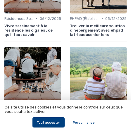
•
•
Résidences Services Seniors
06/12/2025
EHPAD (Établissements d'Hébergement pour Personnes Âgées Dépendantes)
05/12/2025
Vivre sereinement à la
Trouver la meilleure solution
résidence les cigales : ce
d’hébergement avec ehpad
qu’il faut savoir
latribudusenior lens
Ce site utilise des cookies et vous donne le contrôle sur ceux que
•
•
Résidences Services Seniors
07/11/2025
Résidences Services Seniors
06/11/2025
vous souhaitez activer
Acheter une résidence
Acheter une résidence
senior : conseils et points
senior : conseils et points
Tout accepter
Personnaliser
clés à connaître
clés à connaître