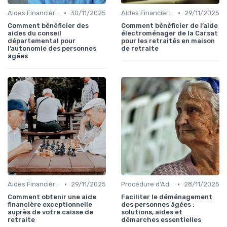
•
•
Aides Financières et Subventions
30/11/2025
Aides Financières et Subventions
29/11/2025
Comment bénéficier des
Comment bénéficier de l’aide
aides du conseil
électroménager de la Carsat
départemental pour
pour les retraités en maison
l’autonomie des personnes
de retraite
âgées
•
•
Aides Financières et Subventions
29/11/2025
Procédure d'Admission
28/11/2025
Comment obtenir une aide
Faciliter le déménagement
financière exceptionnelle
des personnes âgées :
auprès de votre caisse de
solutions, aides et
retraite
démarches essentielles