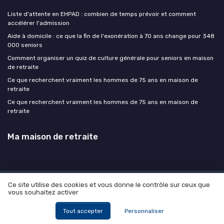
Liste d'attente en EHPAD : combien de temps prévoir et comment
accélérer l'admission
Aide à domicile : ce que la fin de l'exonération à 70 ans change pour 348
000 seniors
Comment organiser un quiz de culture générale pour seniors en maison
de retraite
Ce que recherchent vraiment les hommes de 75 ans en maison de
retraite
Ce que recherchent vraiment les hommes de 75 ans en maison de
retraite
Ma maison de retraite
Ce site utilise des cookies et vous donne le contrôle sur ceux que
Mentions légales
Politique de confidentialité
Devis
vous souhaitez activer
Expert
© Ma maison de retraite 2026
Tout accepter
Personnaliser