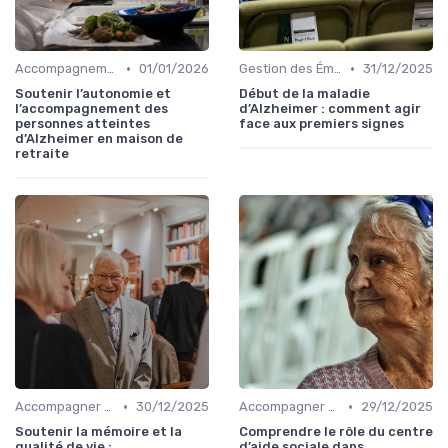
•
•
Accompagnement Personnalisé
01/01/2026
Gestion des Émotions et du Changement
31/12/2025
Soutenir l’autonomie et
Début de la maladie
l’accompagnement des
d’Alzheimer : comment agir
personnes atteintes
face aux premiers signes
d’Alzheimer en maison de
retraite
•
•
Accompagner un Proche en Maison de Retraite
30/12/2025
Accompagner un Proche en Maison de Retraite
29/12/2025
Soutenir la mémoire et la
Comprendre le rôle du centre
qualité de vie :
d’aide sociale dans