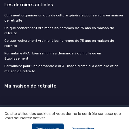
Les derniers articles
Comment organiser un quiz de culture générale pour seniors en maison
de retraite
Ce que recherchent vraiment les hommes de 75 ans en maison de
retraite
Ce que recherchent vraiment les hommes de 75 ans en maison de
retraite
Formulaire APA : bien remplir sa demande à domicile ou en
établissement
Formulaire pour une demande d’APA : mode d’emploi à domicile et en
maison de retraite
Ma maison de retraite
Ce site utilise des cookies et vous donne le contrôle sur ceux que
Mentions légales
Politique de confidentialité
Devis
vous souhaitez activer
Expert
© Ma maison de retraite 2026
Tout accepter
Personnaliser