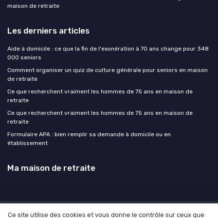
maison de retraite
Les derniers articles
Aide à domicile : ce que la fin de l'exonération à 70 ans change pour 348
000 seniors
Comment organiser un quiz de culture générale pour seniors en maison
de retraite
Ce que recherchent vraiment les hommes de 75 ans en maison de
retraite
Ce que recherchent vraiment les hommes de 75 ans en maison de
retraite
Formulaire APA : bien remplir sa demande à domicile ou en
établissement
Ma maison de retraite
Ce site utilise des cookies et vous donne le contrôle sur ceux que
Mentions légales
Politique de confidentialité
Devis