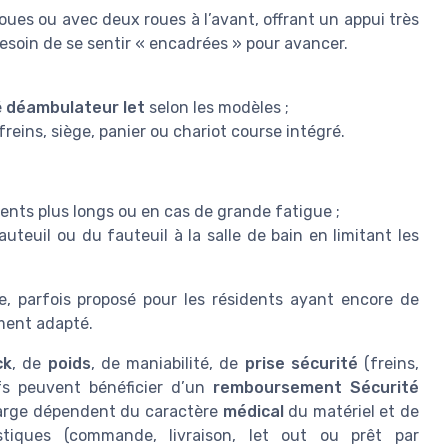
roues ou avec deux roues à l’avant, offrant un appui très
besoin de se sentir « encadrées » pour avancer.
é
déambulateur let
selon les modèles ;
reins, siège, panier ou chariot course intégré.
nts plus longs ou en cas de grande fatigue ;
uteuil ou du fauteuil à la salle de bain en limitant les
e, parfois proposé pour les résidents ayant encore de
ment adapté.
ck
, de
poids
, de maniabilité, de
prise sécurité
(freins,
ifs peuvent bénéficier d’un
remboursement Sécurité
charge dépendent du caractère
médical
du matériel et de
istiques (commande, livraison, let out ou prêt par