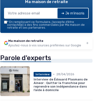
Ma maison de retraite
➔ Je m'inscris
*
En remplissant ce formulaire, j’accepte d’être
contacté(e) à des fins commerciales par Ma maison de
retraite et ses partenaires.
Ma maison de retraite
Ajoutez-nous à vos sources préférées sur Google
Parole d'experts
•
28/04/2026
Interview
Interview de Édouard Plasmans de
Aineor : Quitter la franchise pour
reprendre son indépendance dans
l’aide à domicile