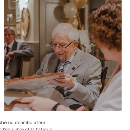
che
ou déambulateur ;
 l’équilibre et la fatigue ;