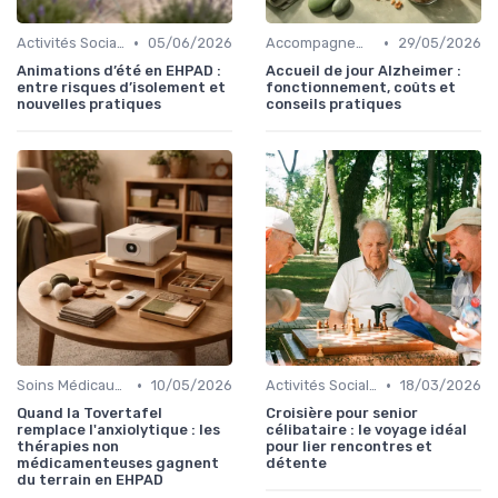
•
•
Activités Sociales et Loisirs
05/06/2026
Accompagnement Personnalisé
29/05/2026
Animations d’été en EHPAD :
Accueil de jour Alzheimer :
entre risques d’isolement et
fonctionnement, coûts et
nouvelles pratiques
conseils pratiques
•
•
Soins Médicaux et Paramédicaux
10/05/2026
Activités Sociales et Loisirs
18/03/2026
Quand la Tovertafel
Croisière pour senior
remplace l'anxiolytique : les
célibataire : le voyage idéal
thérapies non
pour lier rencontres et
médicamenteuses gagnent
détente
du terrain en EHPAD