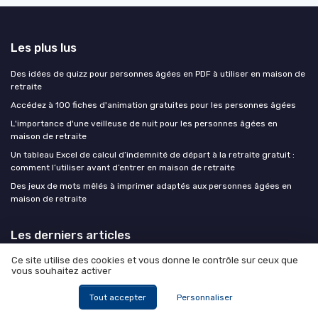
Les plus lus
Des idées de quizz pour personnes âgées en PDF à utiliser en maison de
retraite
Accédez à 100 fiches d'animation gratuites pour les personnes âgées
L'importance d'une veilleuse de nuit pour les personnes âgées en
maison de retraite
Un tableau Excel de calcul d’indemnité de départ à la retraite gratuit :
comment l’utiliser avant d’entrer en maison de retraite
Des jeux de mots mêlés à imprimer adaptés aux personnes âgées en
maison de retraite
Les derniers articles
Ce site utilise des cookies et vous donne le contrôle sur ceux que
Liste d'attente en EHPAD : combien de temps prévoir et comment
vous souhaitez activer
accélérer l'admission
Aide à domicile : ce que la fin de l'exonération à 70 ans change pour 348
Tout accepter
Personnaliser
000 seniors