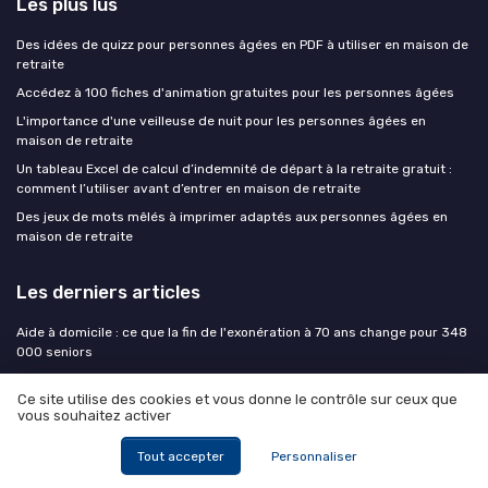
Les plus lus
Des idées de quizz pour personnes âgées en PDF à utiliser en maison de
retraite
Accédez à 100 fiches d'animation gratuites pour les personnes âgées
L'importance d'une veilleuse de nuit pour les personnes âgées en
maison de retraite
Un tableau Excel de calcul d’indemnité de départ à la retraite gratuit :
comment l’utiliser avant d’entrer en maison de retraite
Des jeux de mots mêlés à imprimer adaptés aux personnes âgées en
maison de retraite
Les derniers articles
Aide à domicile : ce que la fin de l'exonération à 70 ans change pour 348
000 seniors
Comment organiser un quiz de culture générale pour seniors en maison
Ce site utilise des cookies et vous donne le contrôle sur ceux que
de retraite
vous souhaitez activer
Ce que recherchent vraiment les hommes de 75 ans en maison de
retraite
Tout accepter
Personnaliser
Ce que recherchent vraiment les hommes de 75 ans en maison de