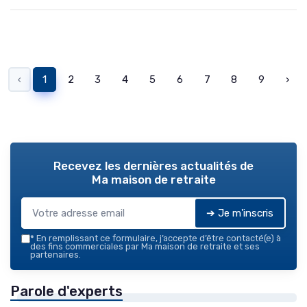
‹
1
2
3
4
5
6
7
8
9
›
Recevez les dernières actualités de
Ma maison de retraite
➔ Je m'inscris
*
En remplissant ce formulaire, j’accepte d’être contacté(e) à
des fins commerciales par Ma maison de retraite et ses
partenaires.
Parole d'experts