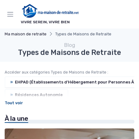
Panneau de gestion des cookies
VIVRE SEREIN, VIVRE BIEN
Ma maison de retraite
Types de Maisons de Retraite
Blog
Types de Maisons de Retraite
Accéder aux catégories Types de Maisons de Retraite :
»
EHPAD (Établissements d'Hébergement pour Personnes Âg
»
Résidences Autonomie
Tout voir
»
Résidences Services Seniors
À la une
»
Unités de Soins de Longue Durée
»
Hébergement Temporaire