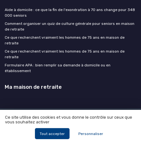
Aide à domicile : ce que la fin de l'exonération à 70 ans change pour 348
000 seniors
Comment organiser un quiz de culture générale pour seniors en maison
de retraite
Ce que recherchent vraiment les hommes de 75 ans en maison de
retraite
Ce que recherchent vraiment les hommes de 75 ans en maison de
retraite
Formulaire APA : bien remplir sa demande à domicile ou en
établissement
Ma maison de retraite
Ce site utilise des cookies et vous donne le contrôle sur ceux que
Mentions légales
Politique de confidentialité
Devis
vous souhaitez activer
Expert
© Ma maison de retraite 2026
Tout accepter
Personnaliser