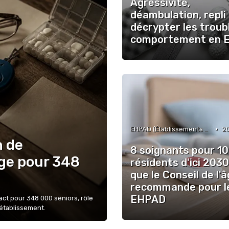
Agressivité,
déambulation, repli 
décrypter les troub
comportement en 
•
EHPAD (Établissements d'Hébergement pour Personnes Âgées Dépendantes)
2
n de
8 soignants pour 10
nge pour 348
résidents d'ici 2030
que le Conseil de l'
recommande pour l
EHPAD
pact pour 348 000 seniors, rôle
 établissement.