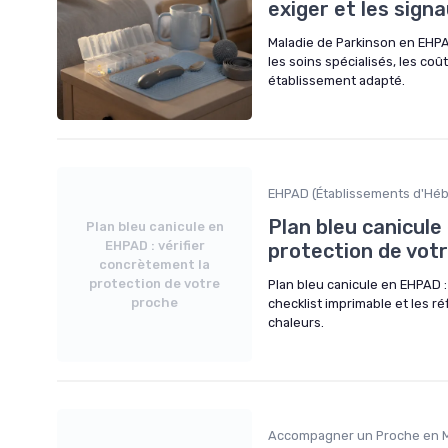
exiger et les sign
Maladie de Parkinson en EHPA
les soins spécialisés, les coû
établissement adapté.
EHPAD (Établissements d'H
Plan bleu canicule
Plan bleu canicule en
EHPAD : vérifier
protection de vot
concrètement la
protection de votre
Plan bleu canicule en EHPAD : 
proche
checklist imprimable et les r
chaleurs.
Accompagner un Proche en M