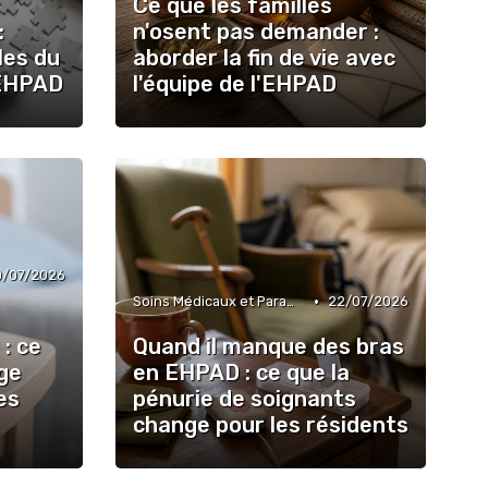
Ce que les familles
:
n'osent pas demander :
les du
aborder la fin de vie avec
EHPAD
l'équipe de l'EHPAD
0/07/2026
•
Soins Médicaux et Paramédicaux
22/07/2026
 : ce
Quand il manque des bras
âge
en EHPAD : ce que la
es
pénurie de soignants
change pour les résidents