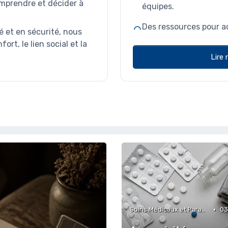
omprendre et décider à
équipes.
Des ressources pour a
é et en sécurité, nous
rt, le lien social et la
Lire 
•
Soins Médicaux et Paramédicaux
03