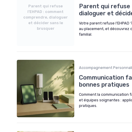
Parent qui refuse
Parent qui refuse
l’EHPAD : comment
dialoguer et décid
comprendre, dialoguer
et décider sans le
Votre parent refuse l’EHPAD ?
brusquer
au placement, et découvrez de
familial.
Accompagnement Personnal
Communication fam
bonnes pratiques
Comment la communication fam
et équipes soignantes : applic
pratiques.