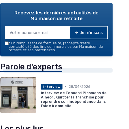
Recevez les dernières actualités de
Ma maison de retraite
➔ Je m'inscris
*
En remplissant ce formulaire, j’accepte d’être
contacté(e) à des fins commerciales par Ma maison de
retraite et ses partenaires.
Parole d'experts
•
28/04/2026
Interview
Interview de Édouard Plasmans de
Aineor : Quitter la franchise pour
reprendre son indépendance dans
l’aide à domicile
Les plus lus