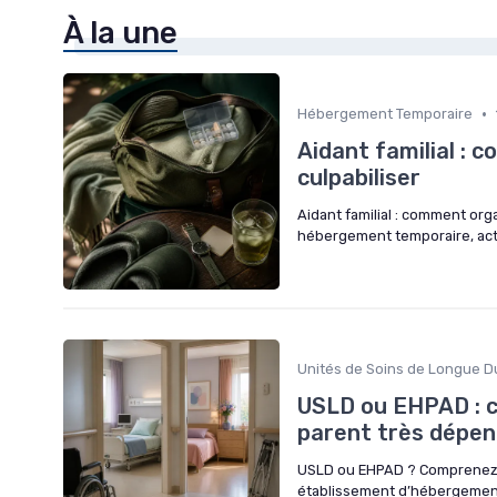
À la une
•
Hébergement Temporaire
Aidant familial : 
culpabiliser
Aidant familial : comment orga
hébergement temporaire, activ
Unités de Soins de Longue D
USLD ou EHPAD : c
parent très dépe
USLD ou EHPAD ? Comprenez cl
établissement d’hébergement 