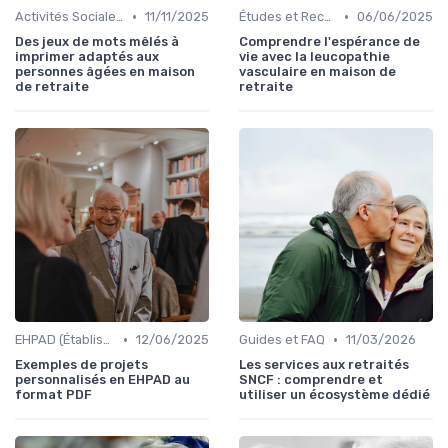
•
•
Activités Sociales et Loisirs
11/11/2025
Études et Recherches sur le Vieillissement
06/06/2025
Des jeux de mots mêlés à
Comprendre l'espérance de
imprimer adaptés aux
vie avec la leucopathie
personnes âgées en maison
vasculaire en maison de
de retraite
retraite
•
•
EHPAD (Établissements d'Hébergement pour Personnes Âgées Dépendantes)
12/06/2025
Guides et FAQ
11/03/2026
Exemples de projets
Les services aux retraités
personnalisés en EHPAD au
SNCF : comprendre et
format PDF
utiliser un écosystème dédié