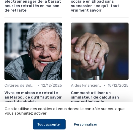
électroménager de la Carsat
sociale en Ehpad sans
pour les retraités en maison
succession : ce qu’il faut
de retraite
vraiment savoir
•
•
Critères de Sélection
12/12/2025
Aides Financières et Subventions
18/12/2025
Vivre en maison de retraite
Comment utiliser un
au Maroc : ce qu’il faut savoir
simulateur de calcul ash
avant de choisir
pour optimiser le
financement en maison de
Ce site utilise des cookies et vous donne le contrôle sur ceux que
retraite
vous souhaitez activer
Tout accepter
Personnaliser