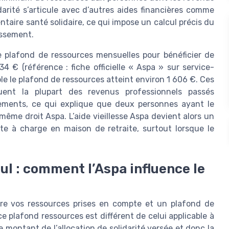
darité s’articule avec d’autres aides financières comme
ntaire santé solidaire, ce qui impose un calcul précis du
issement.
e plafond de ressources mensuelles pour bénéficier de
34 € (référence : fiche officielle « Aspa » sur service-
ple le plafond de ressources atteint environ 1 606 €. Ces
uent la plupart des revenus professionnels passés
cements, ce qui explique que deux personnes ayant le
ême droit Aspa. L’aide vieillesse Aspa devient alors un
este à charge en maison de retraite, surtout lorsque le
ul : comment l’Aspa influence le
tre vos ressources prises en compte et un plafond de
ce plafond ressources est différent de celui applicable à
 montant de l’allocation de solidarité versée et donc la