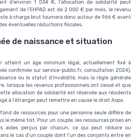
 d’environ 1 034 €, l’allocation de solidarité peut
ergement de l’EHPAD est de 2 000 € par mois, le revenu
e reste à charge brut tournera donc autour de 966 € avant
des éventuelles réductions fiscales.
née de naissance et situation
ir atteint un âge minimum légal, actuellement fixé à
ée confirmée sur service-public.fr, consultation 2024).
sance ou le statut d’invalidité, mais la règle générale
ière, lorsque les revenus professionnels ont cessé et que
Cette allocation de solidarité est réservée aux résidents
ngé à l’étranger peut remettre en cause le droit Aspa.
plafond de ressources pour une personne seule diffère de
s le même toit. Pour un couple, les ressources prises en
s aides perçus par chacun, ce qui peut réduire ou
ans le cas d’un couple dont l’un des conjoints entre en