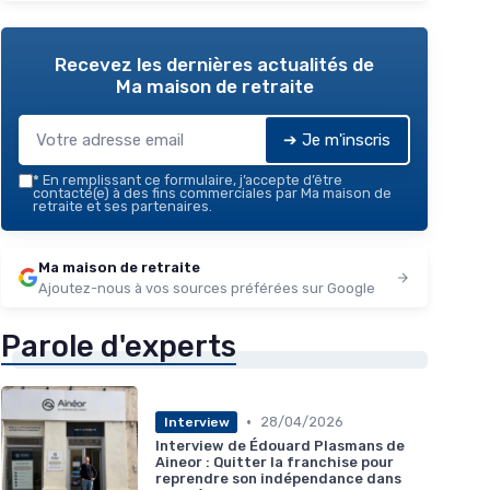
Recevez les dernières actualités de
Ma maison de retraite
➔ Je m'inscris
*
En remplissant ce formulaire, j’accepte d’être
contacté(e) à des fins commerciales par Ma maison de
retraite et ses partenaires.
Ma maison de retraite
Ajoutez-nous à vos sources préférées sur Google
Parole d'experts
•
28/04/2026
Interview
Interview de Édouard Plasmans de
Aineor : Quitter la franchise pour
reprendre son indépendance dans