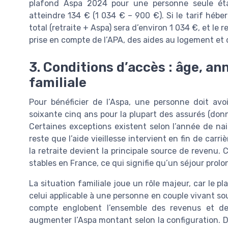
plafond Aspa 2024 pour une personne seule étant
atteindre 134 € (1 034 € – 900 €). Si le tarif héb
total (retraite + Aspa) sera d’environ 1 034 €, et l
prise en compte de l’APA, des aides au logement et 
3. Conditions d’accès : âge, an
familiale
Pour bénéficier de l’Aspa, une personne doit avo
soixante cinq ans pour la plupart des assurés (donn
Certaines exceptions existent selon l’année de nais
reste que l’aide vieillesse intervient en fin de carr
la retraite devient la principale source de revenu. 
stables en France, ce qui signifie qu’un séjour prolo
La situation familiale joue un rôle majeur, car le 
celui applicable à une personne en couple vivant sou
compte englobent l’ensemble des revenus et de
augmenter l’Aspa montant selon la configuration. D