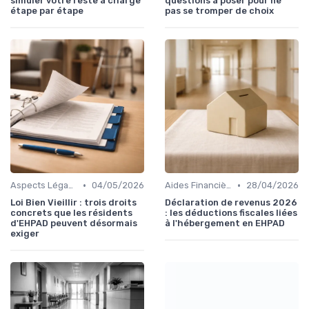
simuler votre reste à charge
questions à poser pour ne
étape par étape
pas se tromper de choix
•
•
Aspects Légaux et Administratifs
04/05/2026
Aides Financières et Subventions
28/04/2026
Loi Bien Vieillir : trois droits
Déclaration de revenus 2026
concrets que les résidents
: les déductions fiscales liées
d'EHPAD peuvent désormais
à l'hébergement en EHPAD
exiger