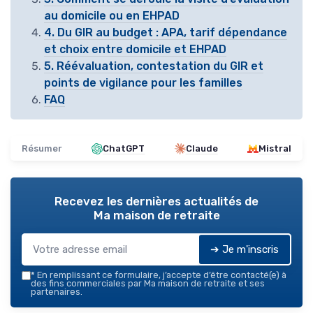
au domicile ou en EHPAD
4. Du GIR au budget : APA, tarif dépendance
et choix entre domicile et EHPAD
5. Réévaluation, contestation du GIR et
points de vigilance pour les familles
FAQ
Résumer
ChatGPT
Claude
Mistral
Recevez les dernières actualités de
Ma maison de retraite
➔ Je m'inscris
*
En remplissant ce formulaire, j’accepte d’être contacté(e) à
des fins commerciales par Ma maison de retraite et ses
partenaires.