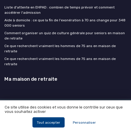
Liste d'attente en EHPAD : combien de temps prévoir et comment
accélérer l'admission
Aide à domicile : ce que la fin de l'exonération à 70 ans change pour 348
000 seniors
Comment organiser un quiz de culture générale pour seniors en maison
de retraite
Ce que recherchent vraiment les hommes de 75 ans en maison de
retraite
Ce que recherchent vraiment les hommes de 75 ans en maison de
retraite
Ma maison de retraite
Ce site utilise des cookies et vous donne le contrôle sur ceux que
Mentions légales
Politique de confidentialité
Devis
vous souhaitez activer
Expert
© Ma maison de retraite 2026
Tout accepter
Personnaliser