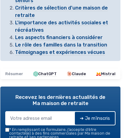
seniors
Critères de sélection d'une maison de
retraite
L'importance des activités sociales et
récréatives
Les aspects financiers à considérer
Le rôle des familles dans la transition
Témoignages et expériences vécues
Résumer
ChatGPT
Claude
Mistral
Recevez les dernières actualités de
Ma maison de retraite
➔ Je m'inscris
*
En remplissant ce formulaire, j’accepte d’être
contacté(e) à des fins commerciales par Ma maison de
retraite et ses partenaires.