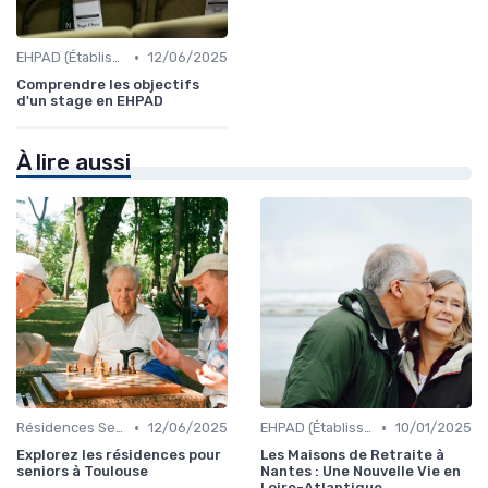
•
EHPAD (Établissements d'Hébergement pour Personnes Âgées Dépendantes)
12/06/2025
Comprendre les objectifs
d'un stage en EHPAD
À lire aussi
•
•
Résidences Services Seniors
12/06/2025
EHPAD (Établissements d'Hébergement pour Personnes Âgées Dépendantes)
10/01/2025
Explorez les résidences pour
Les Maisons de Retraite à
seniors à Toulouse
Nantes : Une Nouvelle Vie en
Loire-Atlantique