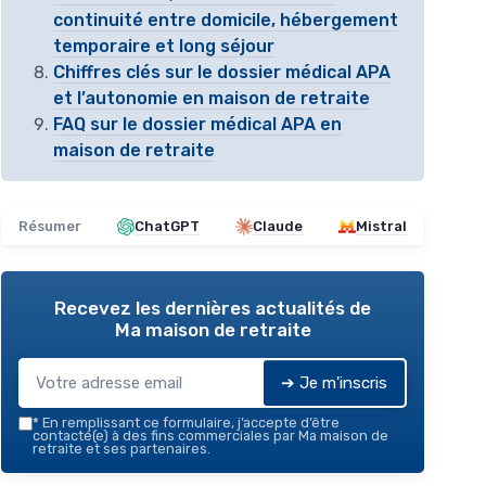
continuité entre domicile, hébergement
temporaire et long séjour
Chiffres clés sur le dossier médical APA
et l’autonomie en maison de retraite
FAQ sur le dossier médical APA en
maison de retraite
Résumer
ChatGPT
Claude
Mistral
Recevez les dernières actualités de
Ma maison de retraite
➔ Je m'inscris
*
En remplissant ce formulaire, j’accepte d’être
contacté(e) à des fins commerciales par Ma maison de
retraite et ses partenaires.