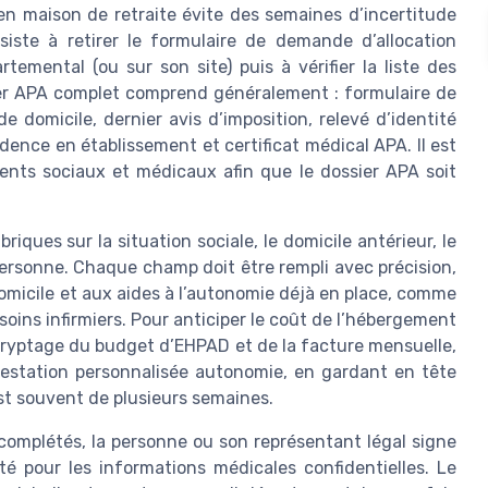
en maison de retraite évite des semaines d’incertitude
siste à retirer le formulaire de demande d’allocation
emental (ou sur son site) puis à vérifier la liste des
sier APA complet comprend généralement : formulaire de
de domicile, dernier avis d’imposition, relevé d’identité
idence en établissement et certificat médical APA. Il est
nts sociaux et médicaux afin que le dossier APA soit
iques sur la situation sociale, le domicile antérieur, le
personne. Chaque champ doit être rempli avec précision,
omicile et aux aides à l’autonomie déjà en place, comme
oins infirmiers. Pour anticiper le coût de l’hébergement
décryptage du budget d’EHPAD et de la facture mensuelle,
restation personnalisée autonomie, en gardant en tête
st souvent de plusieurs semaines.
 complétés, la personne ou son représentant légal signe
té pour les informations médicales confidentielles. Le