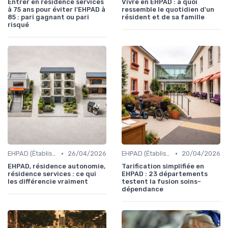
Entrer en résidence services
Vivre en EHPAD : à quoi
à 75 ans pour éviter l'EHPAD à
ressemble le quotidien d'un
85 : pari gagnant ou pari
résident et de sa famille
risqué
•
•
EHPAD (Établissements d'Hébergement pour Personnes Âgées Dépendantes)
26/04/2026
EHPAD (Établissements d'Hébergement pour Personnes Âgées Dépendantes)
20/04/2026
EHPAD, résidence autonomie,
Tarification simplifiée en
résidence services : ce qui
EHPAD : 23 départements
les différencie vraiment
testent la fusion soins-
dépendance