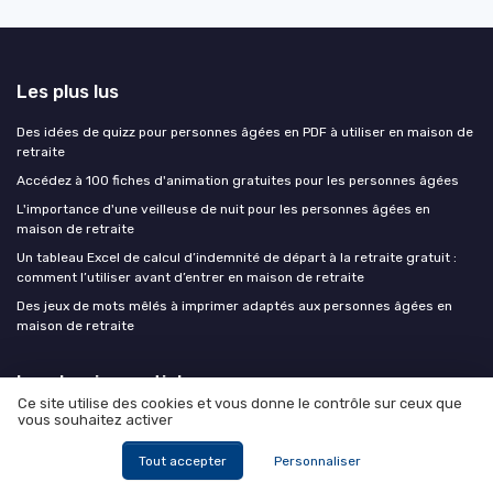
Les plus lus
Des idées de quizz pour personnes âgées en PDF à utiliser en maison de
retraite
Accédez à 100 fiches d'animation gratuites pour les personnes âgées
L'importance d'une veilleuse de nuit pour les personnes âgées en
maison de retraite
Un tableau Excel de calcul d’indemnité de départ à la retraite gratuit :
comment l’utiliser avant d’entrer en maison de retraite
Des jeux de mots mêlés à imprimer adaptés aux personnes âgées en
maison de retraite
Les derniers articles
Ce site utilise des cookies et vous donne le contrôle sur ceux que
vous souhaitez activer
Aide à domicile : ce que la fin de l'exonération à 70 ans change pour 348
000 seniors
Tout accepter
Personnaliser
Comment organiser un quiz de culture générale pour seniors en maison
de retraite