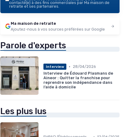
contacté(e) à des fins commerciales par Ma maison de
retraite et ses partenaires.
Ma maison de retraite
Ajoutez-nous à vos sources préférées sur Google
Parole d'experts
•
28/04/2026
Interview
Interview de Édouard Plasmans de
Aineor : Quitter la franchise pour
reprendre son indépendance dans
l’aide à domicile
Les plus lus
•
EHPAD (Établissements d'Hébergement pour Personnes Âgées Dépendantes)
12/06/2025