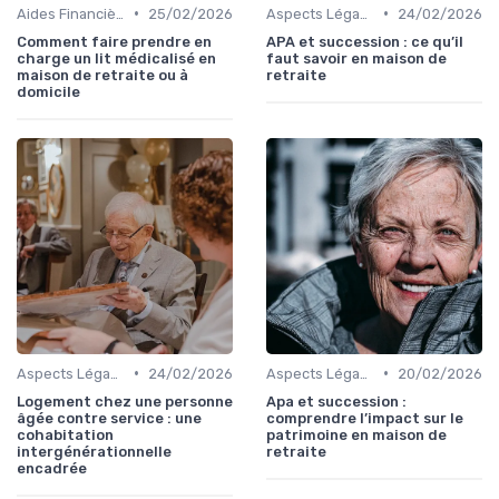
•
•
Aides Financières et Subventions
25/02/2026
Aspects Légaux et Administratifs
24/02/2026
Comment faire prendre en
APA et succession : ce qu’il
charge un lit médicalisé en
faut savoir en maison de
maison de retraite ou à
retraite
domicile
•
•
Aspects Légaux et Administratifs
24/02/2026
Aspects Légaux et Administratifs
20/02/2026
Logement chez une personne
Apa et succession :
âgée contre service : une
comprendre l’impact sur le
cohabitation
patrimoine en maison de
intergénérationnelle
retraite
encadrée