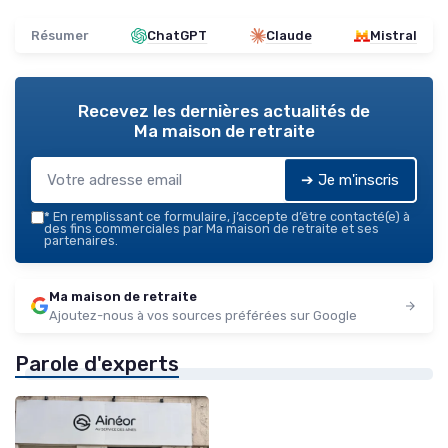
Résumer
ChatGPT
Claude
Mistral
Recevez les dernières actualités de
Ma maison de retraite
➔ Je m'inscris
*
En remplissant ce formulaire, j’accepte d’être contacté(e) à
des fins commerciales par Ma maison de retraite et ses
partenaires.
Ma maison de retraite
Ajoutez-nous à vos sources préférées sur Google
Parole d'experts