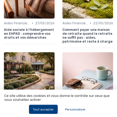
•
•
Aides Financières et Subventions
27/05/2026
Aides Financières et Subventions
22/05/2026
Aide sociale à l’hébergement
Comment payer une maison
en EHPAD : comprendre vos
de retraite quand la retraite
droits et vos démarches
ne suffit pas : aides,
patrimoine et reste à charge
Ce site utilise des cookies et vous donne le contrôle sur ceux que
vous souhaitez activer
•
•
EHPAD (Établissements d'Hébergement pour Personnes Âgées Dépendantes)
17/05/2026
Aides Financières et Subventions
15/05/2026
Tout accepter
Personnaliser
Unité Alzheimer en EHPAD :
ASPA 2026 : conditions,