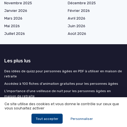
Novembre 2025
Décembre 2025
Janvier 2026
Février 2026
Mars 2026
Avril 2026
Mai 2026
Juin 2026
Juillet 2026
Août 2026
Les plus lus
Des idées de quizz pour personnes âgées en PDF à utiliser en maison de
retraite
Accédez à 100 fiches d'animation gratuites pour les personnes âgées
L'importance d'une veilleuse de nuit pour les personnes âgées en
maison de retraite
Un tableau Excel de calcul d’indemnité de départ à la retraite gratuit :
Ce site utilise des cookies et vous donne le contrôle sur ceux que
vous souhaitez activer
comment l’utiliser avant d’entrer en maison de retraite
Des jeux de mots mêlés à imprimer adaptés aux personnes âgées en
Tout accepter
Personnaliser
maison de retraite