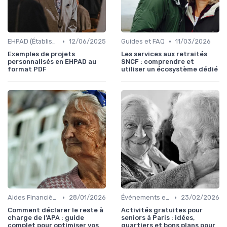
•
•
EHPAD (Établissements d'Hébergement pour Personnes Âgées Dépendantes)
12/06/2025
Guides et FAQ
11/03/2026
Exemples de projets
Les services aux retraités
personnalisés en EHPAD au
SNCF : comprendre et
format PDF
utiliser un écosystème dédié
•
•
Aides Financières et Subventions
28/01/2026
Événements et Conférences
23/02/2026
Comment déclarer le reste à
Activités gratuites pour
charge de l’APA : guide
seniors à Paris : idées,
complet pour optimiser vos
quartiers et bons plans pour