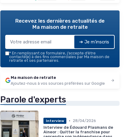
Recevez les dernières actualités de
Ma maison de retraite
➔ Je m'inscris
*
En remplissant ce formulaire, j’accepte d’être
contacté(e) à des fins commerciales par Ma maison de
retraite et ses partenaires.
Ma maison de retraite
Ajoutez-nous à vos sources préférées sur Google
Parole d'experts
•
28/04/2026
Interview
Interview de Édouard Plasmans de
Aineor : Quitter la franchise pour
reprendre son indépendance dans