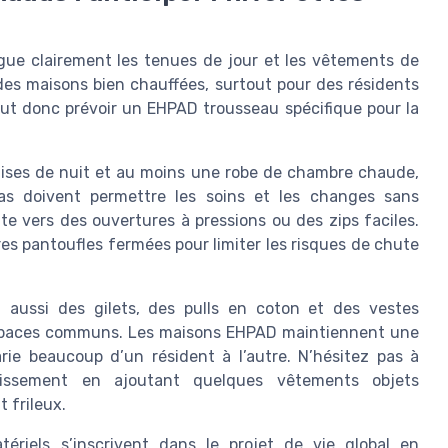
gue clairement les tenues de jour et les vêtements de
des maisons bien chauffées, surtout pour des résidents
faut donc prévoir un EHPAD trousseau spécifique pour la
mises de nuit et au moins une robe de chambre chaude,
as doivent permettre les soins et les changes sans
te vers des ouvertures à pressions ou des zips faciles.
es pantoufles fermées pour limiter les risques de chute
 aussi des gilets, des pulls en coton et des vestes
s espaces communs. Les maisons EHPAD maintiennent une
rie beaucoup d’un résident à l’autre. N’hésitez pas à
blissement en ajoutant quelques vêtements objets
 frileux.
iels s’inscrivent dans le projet de vie global en