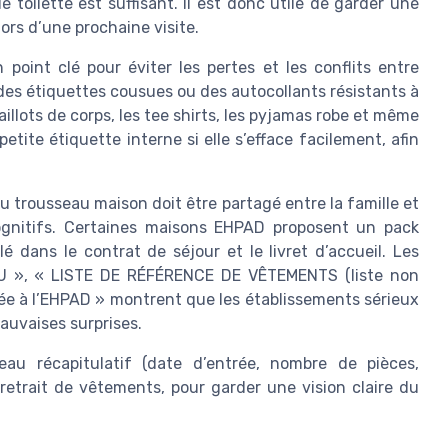
 toilette est suffisant. Il est donc utile de garder une
lors d’une prochaine visite.
oint clé pour éviter les pertes et les conflits entre
 des étiquettes cousues ou des autocollants résistants à
illots de corps, les tee shirts, les pyjamas robe et même
etite étiquette interne si elle s’efface facilement, afin
 trousseau maison doit être partagé entre la famille et
cognitifs. Certaines maisons EHPAD proposent un pack
 dans le contrat de séjour et le livret d’accueil. Les
 », « LISTE DE RÉFÉRENCE DE VÊTEMENTS (liste non
trée à l’EHPAD » montrent que les établissements sérieux
mauvaises surprises.
au récapitulatif (date d’entrée, nombre de pièces,
retrait de vêtements, pour garder une vision claire du